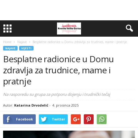
Home
Najave
Besplatne radionice u Domu zdravlja za trudnice, mame i pratnje
NAJAVE
VIJESTI
Besplatne radionice u Domu
zdravlja za trudnice, mame i
pratnje
Na rasporedu su grupa za potporu dojenju i trudnički tečaj
Autor:
Katarina Drvodelić
-
4. prosinca 2025
Facebook
Twitter