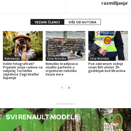
razmišljanja’
VEZANI ČLANCI
VIŠE OD AUTORA
Rekreacija
Crna Kronika
Crna Kronika
Volite fotografirati?
Nekoliko kradljivaca
Pod zabranom vožnje
Prijavite svoje radove na
otuđilo parfeme u
izvan BiH uhićen 29-
natječaj Turističke
vrijednosti nekoliko
godišnjak kod Mraclina
zajednice Zagrebačke
tisuća eura
županije
- Advertisement -