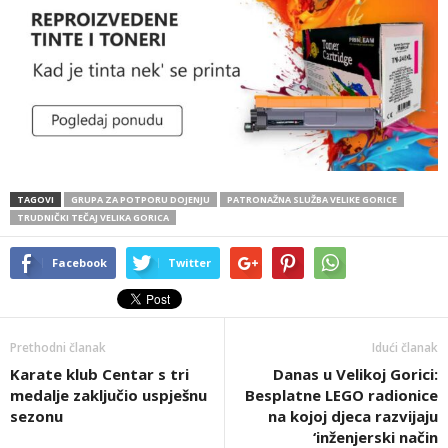
TAGOVI
GRUPA ZA POTPORU DOJENJU
PATRONAŽNA SLUŽBA VELIKE GORICE
TRUDNIČKI TEČAJ VELIKA GORICA
Facebook
Twitter
Prethodni članak
Idući članak
Karate klub Centar s tri
Danas u Velikoj Gorici:
medalje zaključio uspješnu
Besplatne LEGO radionice
sezonu
na kojoj djeca razvijaju
‘inženjerski način