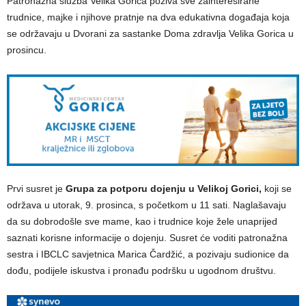
Patronažna služba Velika Gorica poziva sve zainteresirane
trudnice, majke i njihove pratnje na dva edukativna događaja koja
se održavaju u Dvorani za sastanke Doma zdravlja Velika Gorica u
prosincu.
Prvi susret je
Grupa za potporu dojenju u Velikoj Gorici,
koji se
održava u utorak, 9. prosinca, s početkom u 11 sati. Naglašavaju
da su dobrodošle sve mame, kao i trudnice koje žele unaprijed
saznati korisne informacije o dojenju. Susret će voditi patronažna
sestra i IBCLC savjetnica Marica Čardžić, a pozivaju sudionice da
dođu, podijele iskustva i pronađu podršku u ugodnom društvu.