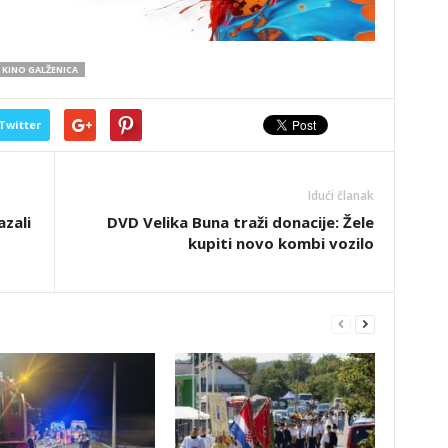
 KINO GALŽENICA
Twitter
Idući članak
zali
DVD Velika Buna traži donacije: Žele
kupiti novo kombi vozilo