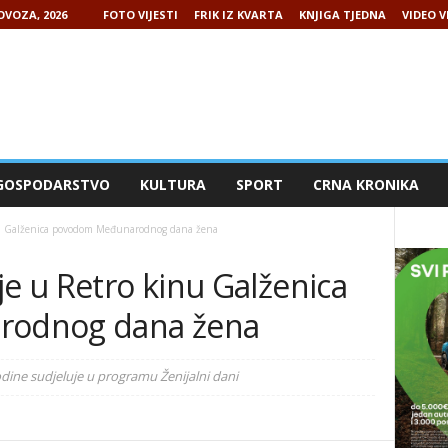
OVOZA, 2026
FOTO VIJESTI
FRIK IZ KVARTA
KNJIGA TJEDNA
VIDEO V
GOSPODARSTVO
KULTURA
SPORT
CRNA KRONIKA
inu Galženica povodom Međunarodnog dana žena
je u Retro kinu Galženica
odnog dana žena
odine sudjeluje u programu Ženijalni dani