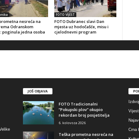
onika
FOTO VIJEST
prometna nesreća na
FOTO Dubranec slavi Dan
prema Odranskom
mjesta uz hodočašće, misu i
: poginula jedna osoba
cjelodnevni program
JOŠ OBJAVA
PO
Izdvo
FOTO Tradicionalni
“Pokupski plov” okupio
Vijest
rekordan broj posjetitelja
Najav
6. kolovoza 2026
Velike
Crna 
Teška prometna nesreća na
Kultu