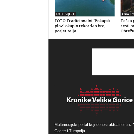
FOTO VIJEST
Crna Kr
FOTO Tradicionalni “Pokupski
Teška 
plov” okupio rekordan broj
cesti 
posjetitelja
Obrežu
Multimedijski portal koji donosi aktualnosti iz 
Gorice i Turopolja