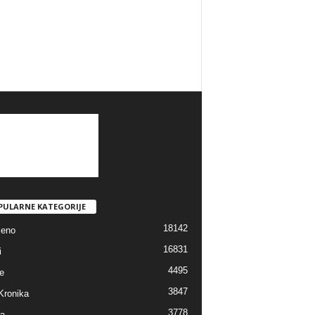
PULARNE KATEGORIJE
18142
jeno
16831
i
4495
e
3847
Kronika
3778
ra