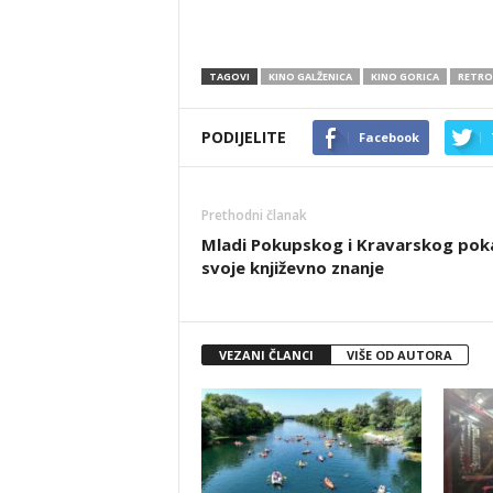
TAGOVI
KINO GALŽENICA
KINO GORICA
RETRO
PODIJELITE
Facebook
Prethodni članak
Mladi Pokupskog i Kravarskog poka
svoje književno znanje
VEZANI ČLANCI
VIŠE OD AUTORA