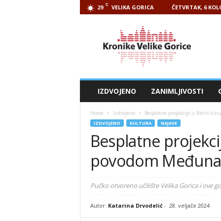
C
VELIKA GORICA
ČETVRTAK, 6 KOL
29
Kronike
Velike
Gorice
IZDVOJENO
ZANIMLJIVOSTI
Home
Izdvojeno
Besplatne projekcije u Retro k
IZDVOJENO
KULTURA
NAJAVE
Besplatne projekci
povodom Međunar
Pučko otvoreno učilište Velika Gorica i ove g
Autor:
Katarina Drvodelić
-
28. veljače 2024