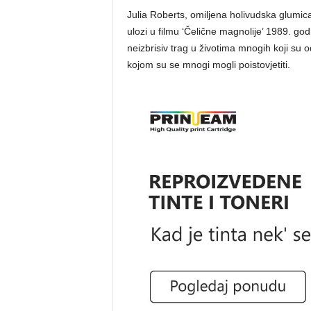
Julia Roberts, omiljena holivudska glumica
ulozi u filmu ‘Čelične magnolije’ 1989. go
neizbrisiv trag u životima mnogih koji su 
kojom su se mnogi mogli poistovjetiti.