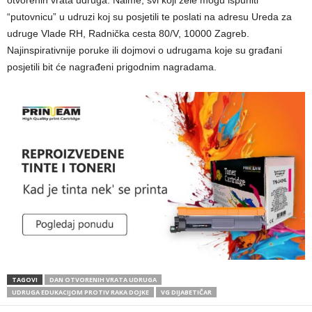
otvorenih vrata udruga. Naime, svi koji žele mogu ispuniti
“putovnicu” u udruzi koj su posjetili te poslati na adresu Ureda za
udruge Vlade RH, Radnička cesta 80/V, 10000 Zagreb.
Najinspirativnije poruke ili dojmovi o udrugama koje su građani
posjetili bit će nagrađeni prigodnim nagradama.
TAGOVI
DAN OTVORENIH VRATA UDRUGA
UDRUGA EDUKACIJOM PROTIV RAKA DOJKE
VG DIJABETIČAR