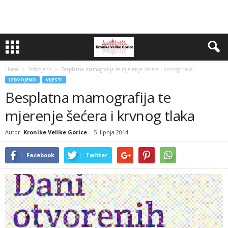
Home
Izdvojeno
Besplatna mamografija te mjerenje šećera i krvnog tlaka
IZDVOJENO
VIJESTI
Besplatna mamografija te
mjerenje šećera i krvnog tlaka
Autor:
Kronike Velike Gorice
-
5. lipnja 2014
Facebook
Twitter