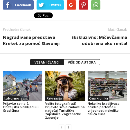
Facebook
Twitter
Prethodni članak
Idući članak
Nagrađivana predstava
Ekskluzivno: Mičevčanima
Kreket za pomoć Slavoniji
odobrena eko renta!
VEZANI ČLANCI
VIŠE OD AUTORA
Izdvojeno
Rekreacija
Crna Kronika
Prijavite se na 2.
Volite fotografirati?
Nekoliko kradljivaca
Obiteljsku biciklijadu u
Prijavite svoje radove na
otuđilo parfeme u
Gradićima
natječaj Turističke
vrijednosti nekoliko
zajednice Zagrebačke
tisuća eura
županije