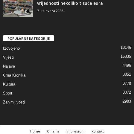
vrijednosti nekoliko tisuća eura
7. kolovoza 2026
POPULARNE KATEGORIJE
18146
Izdvojeno
16835
Vijesti
4496
Najave
3851
Crna Kronika
3778
Kultura
3072
Sport
2983
Zanimljivosti
Home
O nama
Impressum
Kontakt