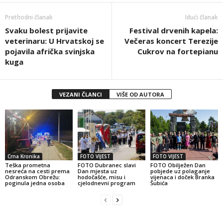
Prethodni članak
Idući članak
Svaku bolest prijavite
Festival drvenih kapela:
veterinaru: U Hrvatskoj se
Večeras koncert Terezije
pojavila afrička svinjska
Cukrov na fortepianu
kuga
VEZANI ČLANCI
VIŠE OD AUTORA
Crna Kronika
FOTO VIJEST
FOTO VIJEST
Teška prometna
FOTO Dubranec slavi
FOTO Obilježen Dan
nesreća na cesti prema
Dan mjesta uz
pobjede uz polaganje
Odranskom Obrežu:
hodočašće, misu i
vijenaca i doček Branka
poginula jedna osoba
cjelodnevni program
Šubića