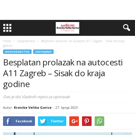
Home
Gospodarstvo
Besplatan prolazak na autocesti A11 Zagreb – Sisak do kraja
godine
GOSPODARSTVO
IZDVOJENO
Besplatan prolazak na autocesti
A11 Zagreb – Sisak do kraja
godine
Ovo je dio Vladinih mjera za oporavak
Autor:
Kronike Velike Gorice
-
27. lipnja 2023
Facebook
Twitter