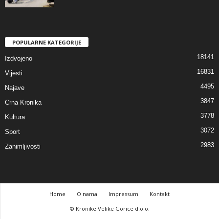
POPULARNE KATEGORIJE
18141
Izdvojeno
16831
Vijesti
4495
Najave
3847
Crna Kronika
3778
Kultura
3072
Sport
2983
Zanimljivosti
Home
O nama
Impressum
Kontakt
© Kronike Velike Gorice d.o.o.