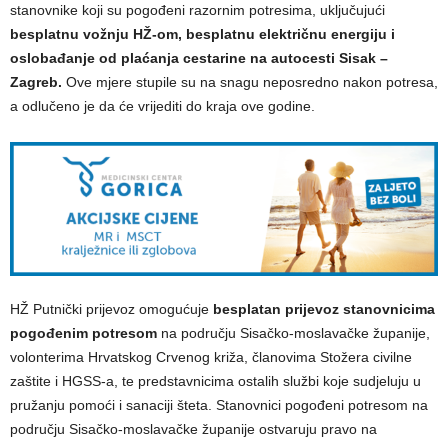
stanovnike koji su pogođeni razornim potresima, uključujući
besplatnu vožnju HŽ-om, besplatnu električnu energiju i
oslobađanje od plaćanja cestarine na autocesti Sisak –
Zagreb.
Ove mjere stupile su na snagu neposredno nakon potresa,
a odlučeno je da će vrijediti do kraja ove godine.
HŽ Putnički prijevoz omogućuje
besplatan prijevoz stanovnicima
pogođenim potresom
na području Sisačko-moslavačke županije,
volonterima Hrvatskog Crvenog križa, članovima Stožera civilne
zaštite i HGSS-a, te predstavnicima ostalih službi koje sudjeluju u
pružanju pomoći i sanaciji šteta. Stanovnici pogođeni potresom na
području Sisačko-moslavačke županije ostvaruju pravo na