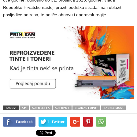
Republike Hrvatske nastoji pružiti podršku stradalima i ublažiti
posljedice potresa, te potiče obnovu i oporavak regije.
TAGOVI
A11
AUTOCESTA
AUTOPUT
SISAK AUTOPUT
ZAGREB SISAK
Facebook
Twitter