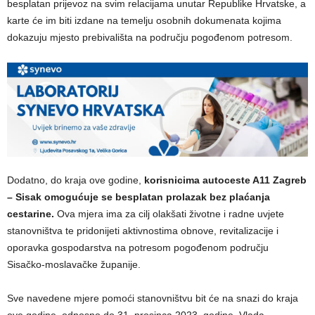
besplatan prijevoz na svim relacijama unutar Republike Hrvatske, a
karte će im biti izdane na temelju osobnih dokumenata kojima
dokazuju mjesto prebivališta na području pogođenom potresom.
Dodatno, do kraja ove godine,
korisnicima autoceste A11 Zagreb
– Sisak omogućuje se besplatan prolazak bez plaćanja
cestarine.
Ova mjera ima za cilj olakšati životne i radne uvjete
stanovništva te pridonijeti aktivnostima obnove, revitalizacije i
oporavka gospodarstva na potresom pogođenom području
Sisačko-moslavačke županije.
Sve navedene mjere pomoći stanovništvu bit će na snazi do kraja
ove godine, odnosno do 31. prosinca 2023. godine. Vlada