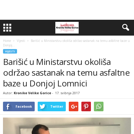
Home
Vijesti
Barišić u Ministarstvu okoliša održao sastanak na temu asfaltne baze u
Donjoj...
VIJESTI
Barišić u Ministarstvu okoliša
održao sastanak na temu asfaltne
baze u Donjoj Lomnici
Autor:
Kronike Velike Gorice
-
17. svibnja 2017
Facebook
Twitter