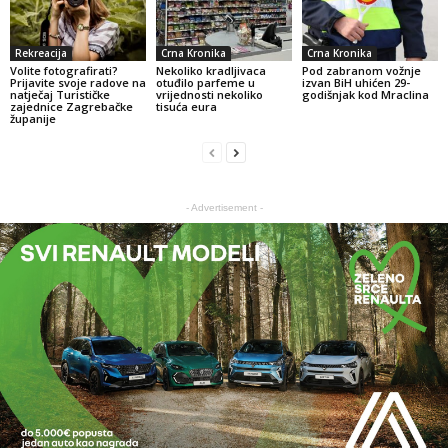
Rekreacija
Crna Kronika
Crna Kronika
Volite fotografirati?
Nekoliko kradljivaca
Pod zabranom vožnje
Prijavite svoje radove na
otuđilo parfeme u
izvan BiH uhićen 29-
natječaj Turističke
vrijednosti nekoliko
godišnjak kod Mraclina
zajednice Zagrebačke
tisuća eura
županije
- Advertisement -