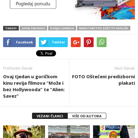
TAGOVI
ASFALTNA BAZA
DONJA LOMNICA
MINISTARSTVO ZAŠTITE OKOLIŠA
Facebook
Twitter
Prethodni članak
Idući članak
Ovaj tjedan u goričkom
FOTO Oštećeni predizborni
kinu revija filmova “Može i
plakati
bez Hollywooda” te “Alien:
Savez”
VEZANI ČLANCI
VIŠE OD AUTORA