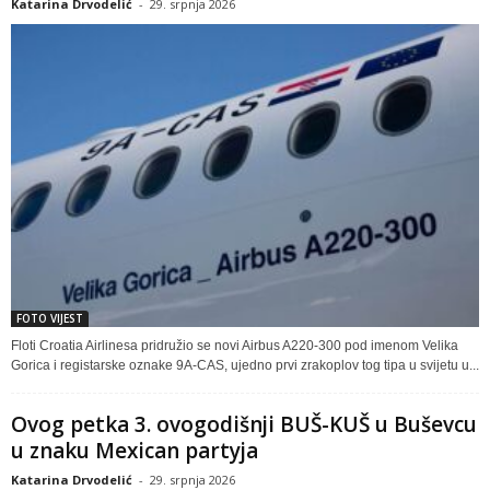
Katarina Drvodelić
-
29. srpnja 2026
FOTO VIJEST
Floti Croatia Airlinesa pridružio se novi Airbus A220-300 pod imenom Velika
Gorica i registarske oznake 9A-CAS, ujedno prvi zrakoplov tog tipa u svijetu u...
Ovog petka 3. ovogodišnji BUŠ-KUŠ u Buševcu
u znaku Mexican partyja
Katarina Drvodelić
-
29. srpnja 2026