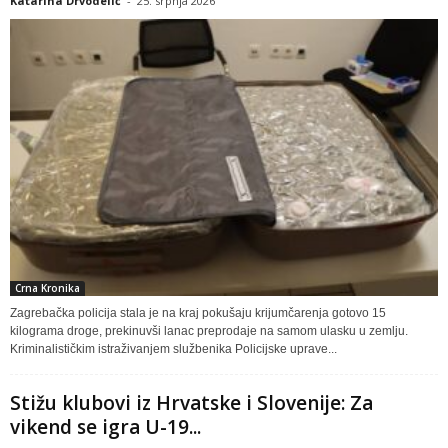
Katarina Drvodelić
-
25. srpnja 2026
Crna Kronika
Zagrebačka policija stala je na kraj pokušaju krijumčarenja gotovo 15
kilograma droge, prekinuvši lanac preprodaje na samom ulasku u zemlju.
Kriminalističkim istraživanjem službenika Policijske uprave...
Stižu klubovi iz Hrvatske i Slovenije: Za
vikend se igra U-19...