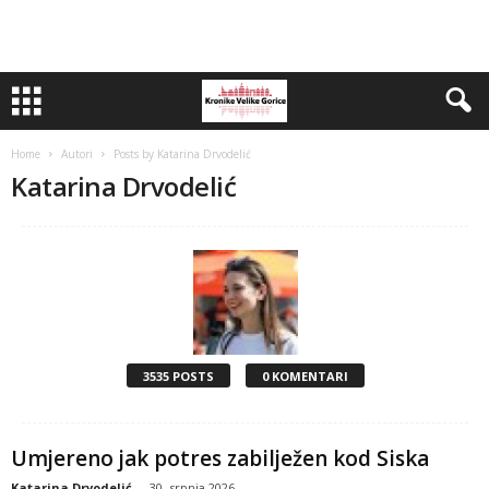
Home
Autori
Posts by Katarina Drvodelić
Katarina Drvodelić
3535 POSTS
0 KOMENTARI
Umjereno jak potres zabilježen kod Siska
Katarina Drvodelić
-
30. srpnja 2026