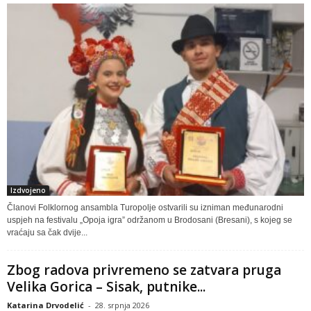
Izdvojeno
Članovi Folklornog ansambla Turopolje ostvarili su izniman međunarodni
uspjeh na festivalu „Opoja igra” održanom u Brodosani (Bresani), s kojeg se
vraćaju sa čak dvije...
Zbog radova privremeno se zatvara pruga
Velika Gorica – Sisak, putnike...
Katarina Drvodelić
-
28. srpnja 2026