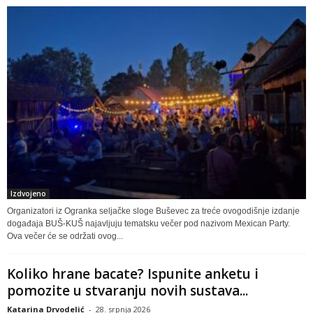
Izdvojeno
Organizatori iz Ogranka seljačke sloge Buševec za treće ovogodišnje izdanje
događaja BUŠ-KUŠ najavljuju tematsku večer pod nazivom Mexican Party.
Ova večer će se održati ovog...
Koliko hrane bacate? Ispunite anketu i
pomozite u stvaranju novih sustava...
Katarina Drvodelić
-
28. srpnja 2026