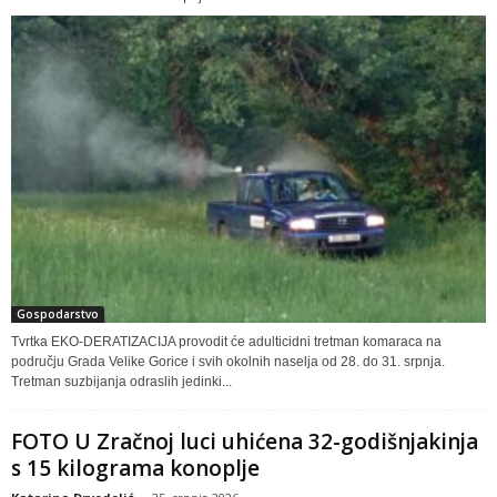
Gospodarstvo
Tvrtka EKO-DERATIZACIJA provodit će adulticidni tretman komaraca na
području Grada Velike Gorice i svih okolnih naselja od 28. do 31. srpnja.
Tretman suzbijanja odraslih jedinki...
FOTO U Zračnoj luci uhićena 32-godišnjakinja
s 15 kilograma konoplje