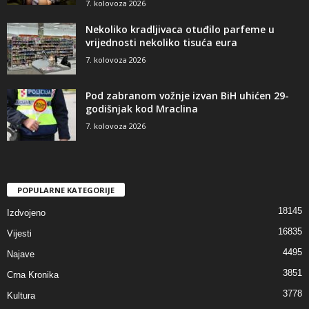
7. kolovoza 2026
Nekoliko kradljivaca otuđilo parfeme u
vrijednosti nekoliko tisuća eura
7. kolovoza 2026
Pod zabranom vožnje izvan BiH uhićen 29-
godišnjak kod Mraclina
7. kolovoza 2026
POPULARNE KATEGORIJE
18145
Izdvojeno
16835
Vijesti
4495
Najave
3851
Crna Kronika
3778
Kultura