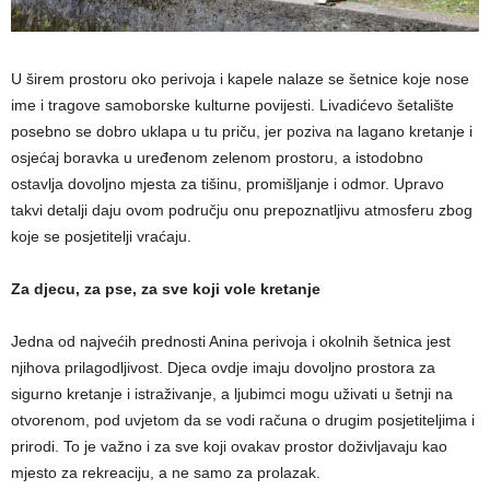
U širem prostoru oko perivoja i kapele nalaze se šetnice koje nose
ime i tragove samoborske kulturne povijesti. Livadićevo šetalište
posebno se dobro uklapa u tu priču, jer poziva na lagano kretanje i
osjećaj boravka u uređenom zelenom prostoru, a istodobno
ostavlja dovoljno mjesta za tišinu, promišljanje i odmor. Upravo
takvi detalji daju ovom području onu prepoznatljivu atmosferu zbog
koje se posjetitelji vraćaju.
Za djecu, za pse, za sve koji vole kretanje
Jedna od najvećih prednosti Anina perivoja i okolnih šetnica jest
njihova prilagodljivost. Djeca ovdje imaju dovoljno prostora za
sigurno kretanje i istraživanje, a ljubimci mogu uživati u šetnji na
otvorenom, pod uvjetom da se vodi računa o drugim posjetiteljima i
prirodi. To je važno i za sve koji ovakav prostor doživljavaju kao
mjesto za rekreaciju, a ne samo za prolazak.