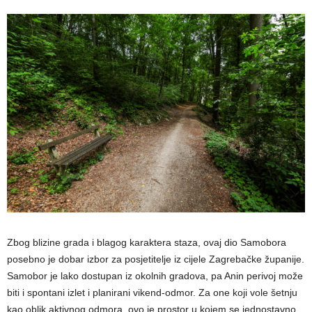
Zbog blizine grada i blagog karaktera staza, ovaj dio Samobora
posebno je dobar izbor za posjetitelje iz cijele Zagrebačke županije.
Samobor je lako dostupan iz okolnih gradova, pa Anin perivoj može
biti i spontani izlet i planirani vikend-odmor. Za one koji vole šetnju
kao oblik aktivnog odmora, ovo je prostor u kojem se jednostavno