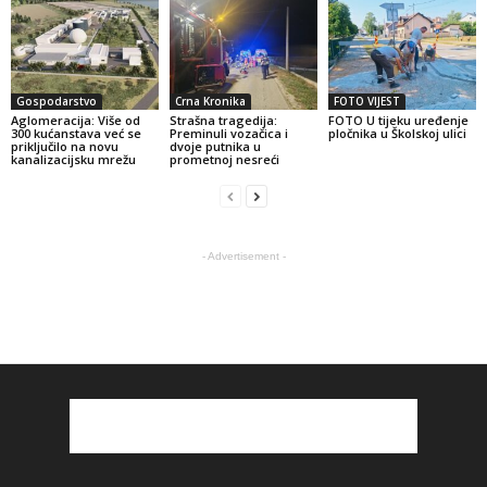
Gospodarstvo
Crna Kronika
FOTO VIJEST
Aglomeracija: Više od
Strašna tragedija:
FOTO U tijeku uređenje
300 kućanstava već se
Preminuli vozačica i
pločnika u Školskoj ulici
priključilo na novu
dvoje putnika u
kanalizacijsku mrežu
prometnoj nesreći
- Advertisement -