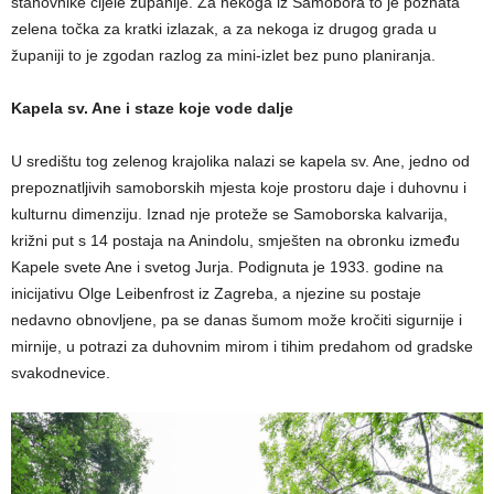
stanovnike cijele županije. Za nekoga iz Samobora to je poznata
zelena točka za kratki izlazak, a za nekoga iz drugog grada u
županiji to je zgodan razlog za mini-izlet bez puno planiranja.
Kapela sv. Ane i staze koje vode dalje
U središtu tog zelenog krajolika nalazi se kapela sv. Ane, jedno od
prepoznatljivih samoborskih mjesta koje prostoru daje i duhovnu i
kulturnu dimenziju. Iznad nje proteže se Samoborska kalvarija,
križni put s 14 postaja na Anindolu, smješten na obronku između
Kapele svete Ane i svetog Jurja. Podignuta je 1933. godine na
inicijativu Olge Leibenfrost iz Zagreba, a njezine su postaje
nedavno obnovljene, pa se danas šumom može kročiti sigurnije i
mirnije, u potrazi za duhovnim mirom i tihim predahom od gradske
svakodnevice.