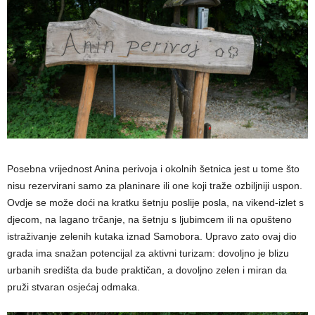
Posebna vrijednost Anina perivoja i okolnih šetnica jest u tome što
nisu rezervirani samo za planinare ili one koji traže ozbiljniji uspon.
Ovdje se može doći na kratku šetnju poslije posla, na vikend-izlet s
djecom, na lagano trčanje, na šetnju s ljubimcem ili na opušteno
istraživanje zelenih kutaka iznad Samobora. Upravo zato ovaj dio
grada ima snažan potencijal za aktivni turizam: dovoljno je blizu
urbanih središta da bude praktičan, a dovoljno zelen i miran da
pruži stvaran osjećaj odmaka.