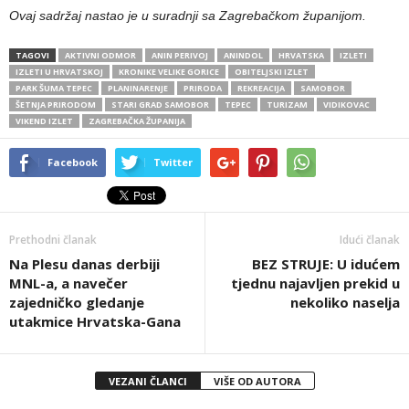
Ovaj sadržaj nastao je u suradnji sa Zagrebačkom županijom.
TAGOVI
AKTIVNI ODMOR
ANIN PERIVOJ
ANINDOL
HRVATSKA
IZLETI
IZLETI U HRVATSKOJ
KRONIKE VELIKE GORICE
OBITELJSKI IZLET
PARK ŠUMA TEPEC
PLANINARENJE
PRIRODA
REKREACIJA
SAMOBOR
ŠETNJA PRIRODOM
STARI GRAD SAMOBOR
TEPEC
TURIZAM
VIDIKOVAC
VIKEND IZLET
ZAGREBAČKA ŽUPANIJA
Facebook
Twitter
Prethodni članak
Idući članak
Na Plesu danas derbiji
BEZ STRUJE: U idućem
MNL-a, a navečer
tjednu najavljen prekid u
zajedničko gledanje
nekoliko naselja
utakmice Hrvatska-Gana
VEZANI ČLANCI
VIŠE OD AUTORA