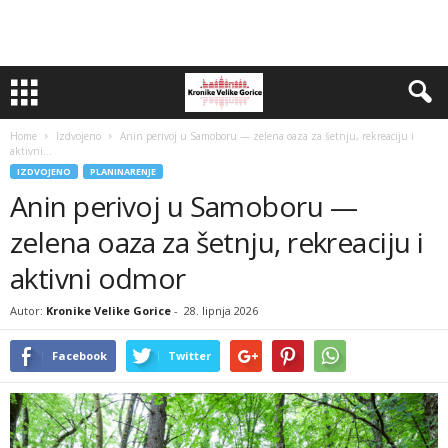
Home
Izdvojeno
Anin perivoj u Samoboru — zelena oaza za šetnju, rekreaciju i
aktivni...
IZDVOJENO
PLANINARENJE
Anin perivoj u Samoboru —
zelena oaza za šetnju, rekreaciju i
aktivni odmor
Autor:
Kronike Velike Gorice
-
28. lipnja 2026
Facebook
Twitter