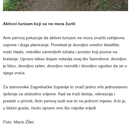
Aktivni turizam koji se ne mora žuriti
Anin perivoj pokazuje da aktivni turizam ne mora značiti zahtjevne
uspone i duga planiranja. Ponekad je dovoljno uredno šetalište,
malo hlada, nekoliko zanimljivih točaka i prostor koji poziva na
kretanje. Upravo takav dojam ostavlja ovaj dio Samobora: dovoljno
je blizu, dovoljno zelen, dovoljno raznolik i dovoljno ugodan da se u
njega vraća.
Za stanovnike Zagrebačke županije to znači jedno vrlo jednostavno
rješenje za slobodno vrijeme. Kad se traži šetnja, rekreacija i
predah u prirodi, Anin perivoj nudi sve to na jednom mjestu. A to je,
u blizini grada, često upravo ono što najviše vrijedi.
Foto: Mario Žilec