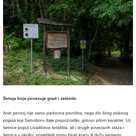
Šetnja koja povezuje grad i zelenilo
Anin perivoj nije samo parkovna površina, nego dio šireg zelenog
pojasa koji Samoboru daje prepoznatljiv, gotovo pitom karakter. Uz
šetnice poput Livadićeva šetališta, ali i drugih povezanih staza i
šetnica u okolici, posjetitelji mogu birati kraću ili dužu varijantu