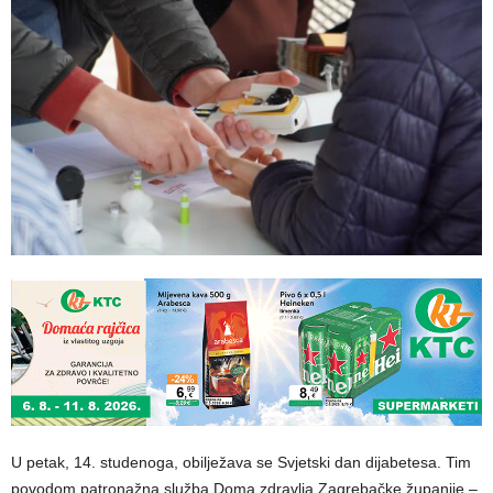
U petak, 14. studenoga, obilježava se Svjetski dan dijabetesa. Tim
povodom patronažna služba Doma zdravlja Zagrebačke županije –