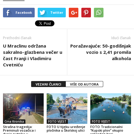
Facebook
Twitter
Prethodni članak
Idući članak
U Mraclinu održana
Poražavajuće: 50-godišnjak
sakralno-glazbena večer u
vozio s 2,41 promila
čast Franji i Vladimiru
alkohola
Cvetniću
VEZANI ČLANCI
VIŠE OD AUTORA
Crna Kronika
FOTO VIJEST
FOTO VIJEST
Strašna tragedija:
FOTO U tijeku uređenje
FOTO Tradicionalni
Preminuli vozačica i
pločnika u Školskoj ulici
“Kupski plov” okupio
dvoje putnika u
rekordan broj