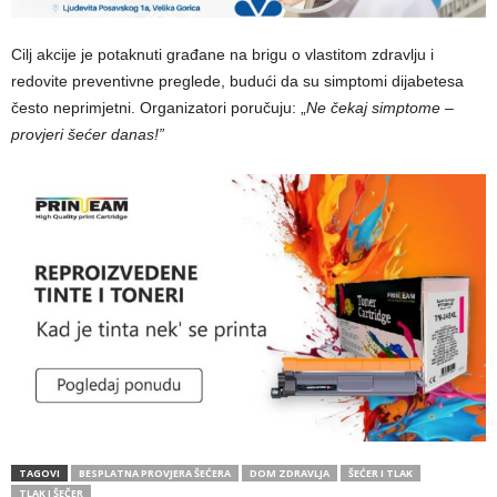
Cilj akcije je potaknuti građane na brigu o vlastitom zdravlju i
redovite preventivne preglede, budući da su simptomi dijabetesa
često neprimjetni. Organizatori poručuju: „
Ne čekaj simptome –
provjeri šećer danas!”
TAGOVI
BESPLATNA PROVJERA ŠEĆERA
DOM ZDRAVLJA
ŠEĆER I TLAK
TLAK I ŠEČER