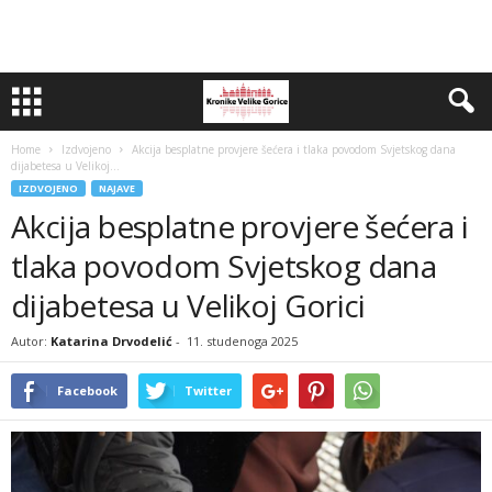
Home
Izdvojeno
Akcija besplatne provjere šećera i tlaka povodom Svjetskog dana
dijabetesa u Velikoj...
IZDVOJENO
NAJAVE
Akcija besplatne provjere šećera i
tlaka povodom Svjetskog dana
dijabetesa u Velikoj Gorici
Autor:
Katarina Drvodelić
-
11. studenoga 2025
Facebook
Twitter