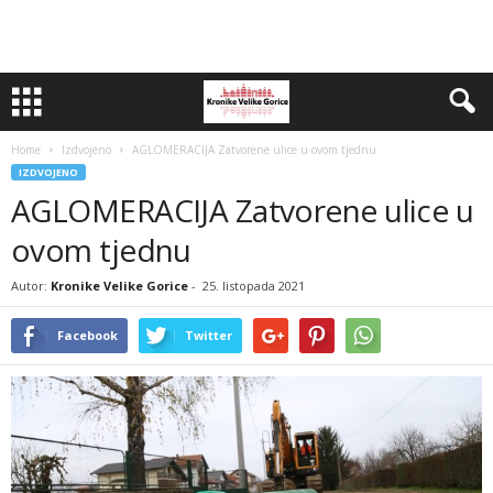
Home
Izdvojeno
AGLOMERACIJA Zatvorene ulice u ovom tjednu
IZDVOJENO
AGLOMERACIJA Zatvorene ulice u
ovom tjednu
Autor:
Kronike Velike Gorice
-
25. listopada 2021
Facebook
Twitter