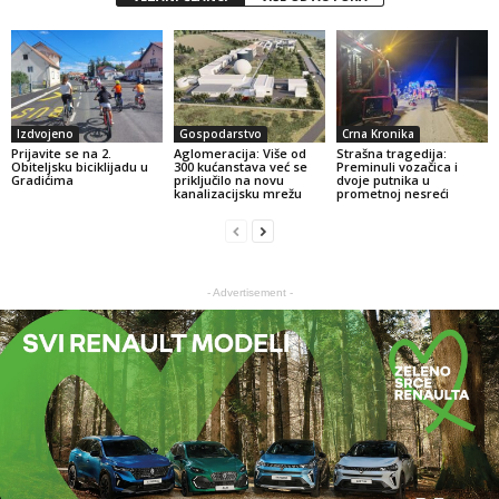
Izdvojeno
Gospodarstvo
Crna Kronika
Prijavite se na 2.
Aglomeracija: Više od
Strašna tragedija:
Obiteljsku biciklijadu u
300 kućanstava već se
Preminuli vozačica i
Gradićima
priključilo na novu
dvoje putnika u
kanalizacijsku mrežu
prometnoj nesreći
- Advertisement -