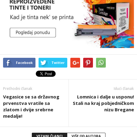
Facebook
Twitter
Prethodni članak
Idući članak
Vegasice se sa državnog
Lomnica i dalje u usponu!
prvenstva vratile sa
Stali na kraj pobjedničkom
zlatom i dvije srebrne
nizu Bregane
medalje!
VEZANI ČLANCI
VIŠE OD AUTORA