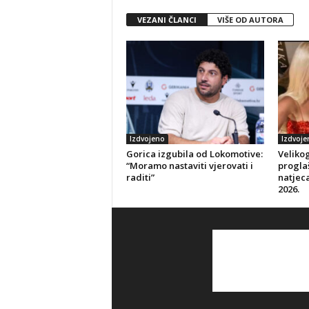
VEZANI ČLANCI
VIŠE OD AUTORA
Izdvojeno
Izdvoje
Gorica izgubila od Lokomotive:
Veliko
“Moramo nastaviti vjerovati i
progla
raditi”
natjeca
2026.