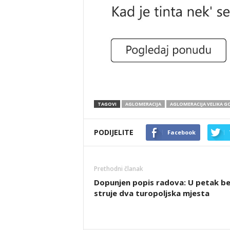
TAGOVI
AGLOMERACIJA
AGLOMERACIJA VELIKA G
PODIJELITE
Facebook
Prethodni članak
Dopunjen popis radova: U petak b
struje dva turopoljska mjesta