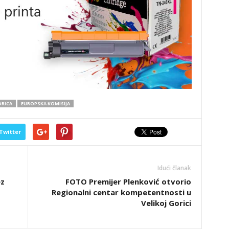
ORICA
EUROPSKA KOMISIJA
Twitter
Idući članak
ez
FOTO Premijer Plenković otvorio
Regionalni centar kompetentnosti u
Velikoj Gorici