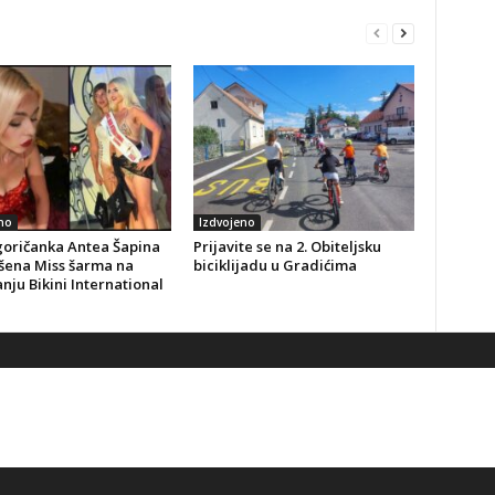
no
Izdvojeno
goričanka Antea Šapina
Prijavite se na 2. Obiteljsku
šena Miss šarma na
biciklijadu u Gradićima
nju Bikini International