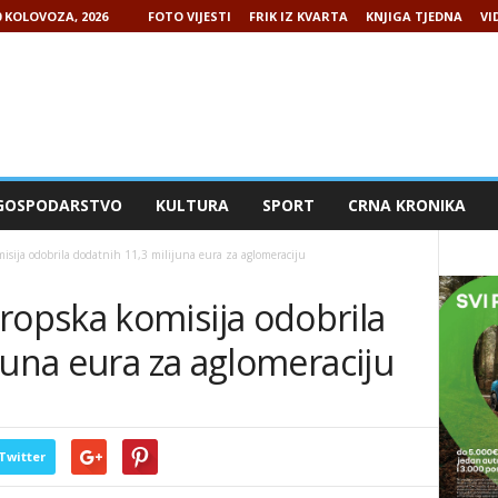
0 KOLOVOZA, 2026
FOTO VIJESTI
FRIK IZ KVARTA
KNJIGA TJEDNA
VI
GOSPODARSTVO
KULTURA
SPORT
CRNA KRONIKA
ija odobrila dodatnih 11,3 milijuna eura za aglomeraciju
opska komisija odobrila
juna eura za aglomeraciju
Twitter