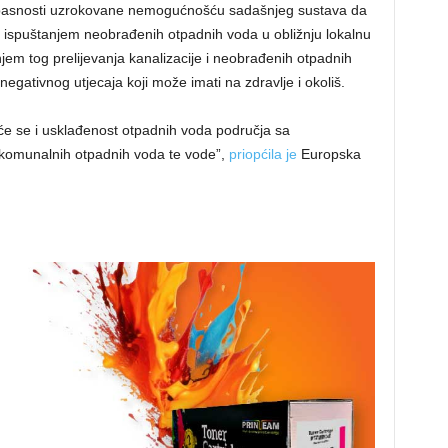
pasnosti uzrokovane nemogućnošću sadašnjeg sustava da
ra ispuštanjem neobrađenih otpadnih voda u obližnju lokalnu
janjem tog prelijevanja kanalizacije i neobrađenih otpadnih
gativnog utjecaja koji može imati na zdravlje i okoliš.
će se i usklađenost otpadnih voda područja sa
i komunalnih otpadnih voda te vode”,
priopćila je
Europska