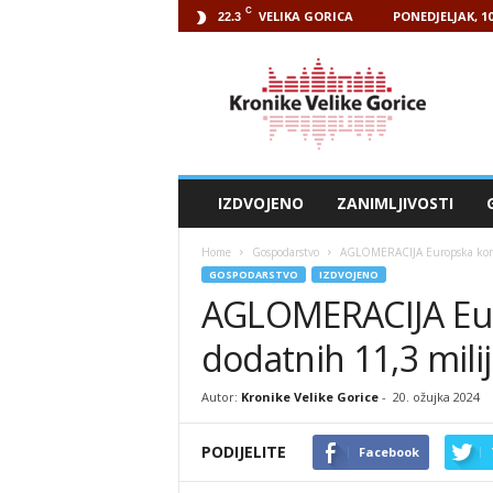
C
VELIKA GORICA
PONEDJELJAK, 1
22.3
Kronike
Velike
Gorice
IZDVOJENO
ZANIMLJIVOSTI
Home
Gospodarstvo
AGLOMERACIJA Europska komis
GOSPODARSTVO
IZDVOJENO
AGLOMERACIJA Eur
dodatnih 11,3 mili
Autor:
Kronike Velike Gorice
-
20. ožujka 2024
PODIJELITE
Facebook