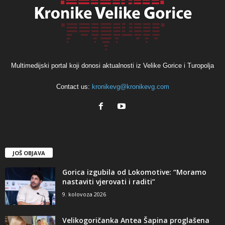
Multimedijski portal koji donosi aktualnosti iz Velike Gorice i Turopolja
Contact us:
kronikevg@kronikevg.com
JOŠ OBJAVA
Gorica izgubila od Lokomotive: “Moramo
nastaviti vjerovati i raditi”
9. kolovoza 2026
Velikogoričanka Antea Šapina proglašena