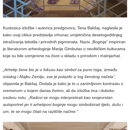
Kustosica izložbe i autorica predgovora, Tena Bakšaj, naglasila je
kako ovaj ciklus predstavlja vrhunac umjetničina desetogodišnjeg
istraživanja tekstila i prirodnih pigmenata. Naziv „Boginja“ inspiriran
je literaturom arheologinje Marije Gimbutas o neolitičkim kulturama
koje su bile usmjerene na život u skladu s prirodom i matrijarhat.
„Arhetip žene bio je u fokusu kao simbol za puno toga, između
ostalog i Majku Zemlju, sve je polazilo iz tog ženskog načela“,
objasnila je Bakšaj. Dodala je kako je to u zanimljivom kontrastu s
vremenom u kojem danas živimo, ali da izložba ima i duboko
osobnu notu: „
Radovi se mogu interpretirati kao svojevrstan
autoportret jer ti arhetipovi boginje mogu simbolizirati tijelo, dušu i
um, te se mogu čitati na različite načine.“