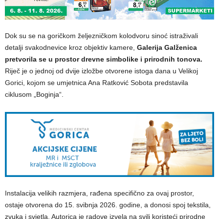
Dok su se na goričkom željezničkom kolodvoru sinoć istraživali
detalji svakodnevice kroz objektiv kamere,
Galerija Galženica
pretvorila se u prostor drevne simbolike i prirodnih tonova.
Riječ je o jednoj od dvije izložbe otvorene istoga dana u Velikoj
Gorici, kojom se umjetnica Ana Ratković Sobota predstavila
ciklusom „Boginja“.
Instalacija velikih razmjera, rađena specifično za ovaj prostor,
ostaje otvorena do 15. svibnja 2026. godine, a donosi spoj tekstila,
zvuka i svjetla. Autorica je radove izvela na svili koristeći prirodne