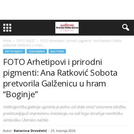
Home
FOTO VIJEST
FOTO Arhetipovi i prirodni pigmenti: Ana Ratković Sobota
pretvorila Galženicu u hram...
FOTO VIJEST
IZDVOJENO
KULTURA
FOTO Arhetipovi i prirodni
pigmenti: Ana Ratković Sobota
pretvorila Galženicu u hram
“Boginje”
Velikogorička galerija ugostila je jednu od dvije sinoć otvorene izložbe,
predstavljajući impresivnu instalaciju na svili koja istražuje neolitičku
simboliku i žensko načelo
Autor:
Katarina Drvodelić
-
25. travnja 2026