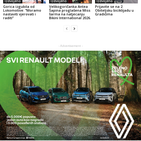
Izdvojeno
Izdvojeno
Izdvojeno
Gorica izgubila od
Velikogoričanka Antea
Prijavite se na 2.
Lokomotive: “Moramo
Šapina proglašena Miss
Obiteljsku biciklijadu u
nastaviti vjerovati i
šarma na natjecanju
Gradićima
raditi”
Bikini International 2026.
- Advertisement -