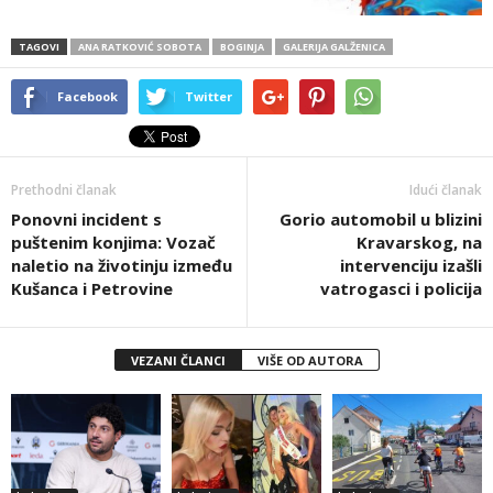
TAGOVI
ANA RATKOVIĆ SOBOTA
BOGINJA
GALERIJA GALŽENICA
Facebook
Twitter
Prethodni članak
Idući članak
Ponovni incident s
Gorio automobil u blizini
puštenim konjima: Vozač
Kravarskog, na
naletio na životinju između
intervenciju izašli
Kušanca i Petrovine
vatrogasci i policija
VEZANI ČLANCI
VIŠE OD AUTORA