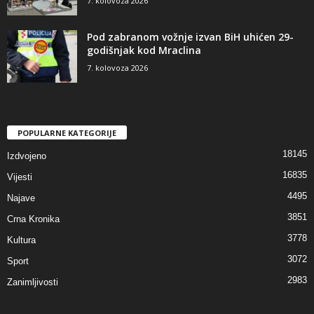
7. kolovoza 2026
Pod zabranom vožnje izvan BiH uhićen 29-
godišnjak kod Mraclina
7. kolovoza 2026
POPULARNE KATEGORIJE
18145
Izdvojeno
16835
Vijesti
4495
Najave
3851
Crna Kronika
3778
Kultura
3072
Sport
2983
Zanimljivosti